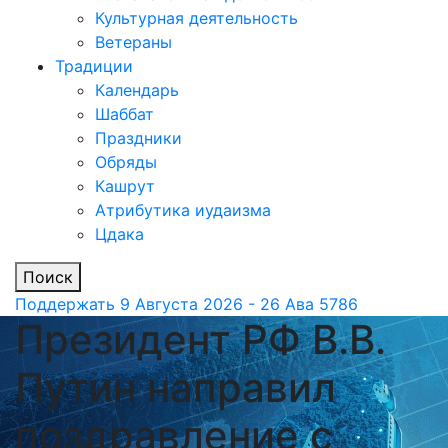
Культурная деятельность
Ветераны
Традиции
Календарь
Шаббат
Праздники
Обряды
Кашрут
Атрибутика иудаизма
Цдака
Поиск
Поддержать
9 Августа 2026 - 26 Ава 5786
Президент РФ В.В.
Путин направил
поздравление с