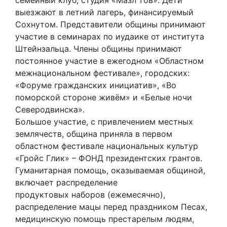
семейный клуб, студия «Мазл тов». Дети
выезжают в летний лагерь, финансируемый
Сохнутом. Представители общины принимают
участие в семинарах по иудаике от института
Штейнзальца. Члены общины принимают
постоянное участие в ежегодном «Областном
межнациональном фестивале», городских:
«Форуме гражданских инициатив», «Во
поморской стороне живём» и «Белые ночи
Северодвинска».
Большое участие, с привлечением местных
землячеств, община приняла в первом
областном фестивале национальных культур
«Гройс Глик» – ФОНД президентских грантов.
Гуманитарная помощь, оказываемая общиной,
включает распределение
продуктовых наборов (ежемесячно),
распределение мацы перед праздником Песах,
медицинскую помощь престарелым людям,