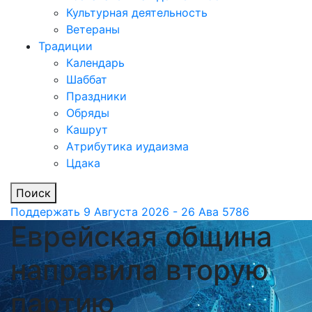
Культурная деятельность
Ветераны
Традиции
Календарь
Шаббат
Праздники
Обряды
Кашрут
Атрибутика иудаизма
Цдака
Поиск
Поддержать
9 Августа 2026 - 26 Ава 5786
Еврейская община
направила вторую
партию