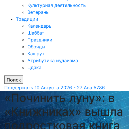
Культурная деятельность
Ветераны
Традиции
Календарь
Шаббат
Праздники
Обряды
Кашрут
Атрибутика иудаизма
Цдака
Поиск
Поддержать
10 Августа 2026 - 27 Ава 5786
«Починить луну»: в
«Книжниках» вышла
подростковая книга